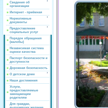
Сведения об
организации
Интернет - приёмная
Нормативные
документы
Предоставление
социальных услуг
Порядок обращения
(жалобы)
Независимая система
оценки качества
Паспорт безопасности и
доступности
Дорожная безопасность
О детском доме
Наши достижения
Услуги,
предоставляемые
замещающим
родителям
Для граждан,
выразивших желание