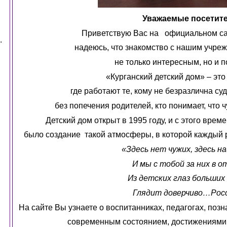
Уважаемые посетите
Приветствую Вас на официальном са
.
надеюсь, что знакомство с нашим учре
не только интересным, но и
«Курганский детский дом» – эт
где работают те, кому не безразлична су
без попечения родителей, кто понимает, ч
Детский дом открыт в 1995 году, и с этого вре
было создание
такой атмосферы, в которой каждый 
«Здесь нет чужих, здесь н
И мы с тобой за них в о
Из детских глаз больших 
Глядит доверчиво…Росс
На сайте Вы узнаете о воспитанниках, педагогах, позн
современным состоянием, достижениями 