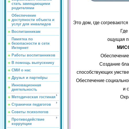
стать замещающими
родителями
Обеспечение
доступности объекта и
Это дом, где согреваютс
услуг для инвалидов
Где
Воспитанникам
ощущая по
Памятка по
безопасности в сети
МИСС
Интернет
Работы воспитанников
Обеспечение
В помощь выпускнику
Создание бла
СМИ о нас
способствующих умстве
Друзья и партнёры
Обеспечение социально
Инновационная
и 
деятельность
Охр
Методическая гостиная
Странички педагогов
Советы психологов
Противодействие
коррупции