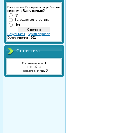
Готовы ли Вы принять ребенка-
сироту в Вашу семью?
Да
Затрудняюсь ответить
Нет
Результаты
|
Архив опросов
Всего ответов:
661
Статистика
Онлайн всего:
1
Гостей:
1
Пользователей:
0